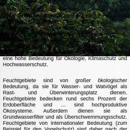
Ein Feuchtgebiet oder Feuchtbiotop ist ein Gebiet,
das im Übergangsbereich von trockenen zu dauerhaft
feuchten Ökosystemen liegt. Der Begriff des
Feuchtgebiets umfasst verschiedene
Lebensraumtypen der Flora und Fauna wie Aue,
Bruchwald, Feuchtwiese, Moor, Ried, Sumpf und
Marschland, die an den ganzjährigen Überschuss
von Wasser angepasst sind. Feuchtgebiete haben
eine hohe Bedeutung für Ökologie, Klimaschutz und
Hochwasserschutz.
Feuchtgebiete sind von großer ökologischer
Bedeutung, da sie für Wasser- und Watvögel als
Rast- und Überwinterungsplatz dienen.
Feuchtgebiete bedecken rund sechs Prozent der
Erdoberfläche und … sind hochproduktive
Ökosysteme. Außerdem dienen sie als
Grundwasserfilter und als Überschwemmungsschutz.
Feuchtgebiete von internationaler Bedeutung (zum
Beispiel für den Vogelschutz) sind daher nach der