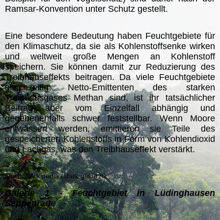
Ramsar-Konvention unter Schutz gestellt.
Eine besondere Bedeutung haben Feuchtgebiete für
den Klimaschutz, da sie als Kohlenstoffsenke wirken
und weltweit große Mengen an Kohlenstoff
speichern. Sie können damit zur Reduzierung des
Treibhauseffekts beitragen. Da viele Feuchtgebiete
gleichzeitig Netto-Emittenten des starken
Treibhausgases Methan sind, ist ihr tatsächlicher
Beitrag aber vom Einzelfall abhängig und
gegebenenfalls schwer feststellbar. Wenn Moore
entwässert werden, emittieren sie Teile des
gespeicherten Kohlenstoffs in Form von Kohlendioxid
und Lachgas, was den Treibhauseffekt verstärkt.
Quelle: Wikipedia (stark gekürzt)
Galerie 1 - Feuchtgebiet in Lüdinghausen
Seppenrade