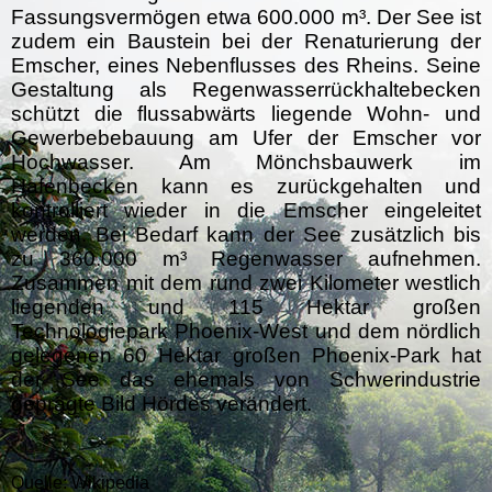
Fassungsvermögen etwa 600.000 m³. Der See ist
zudem ein Baustein bei der
Renaturierung
der
Emscher
, eines Nebenflusses des Rheins. Seine
Gestaltung als Regenwasserrückhaltebecken
schützt die flussabwärts liegende Wohn- und
Gewerbebebauung am Ufer der Emscher vor
Hochwasser. Am
Mönchsbauwerk
im
Hafenbecken kann es zurückgehalten und
kontrolliert wieder in die Emscher eingeleitet
werden. Bei Bedarf kann der See zusätzlich bis
zu 360.000 m³ Regenwasser aufnehmen.
Zusammen mit dem rund zwei Kilometer westlich
liegenden und 115 Hektar großen
Technologiepark
Phoenix-West
und dem nördlich
gelegenen 60 Hektar großen Phoenix-Park hat
der See das ehemals von Schwerindustrie
geprägte Bild Hördes verändert.
Quelle: Wikipedia