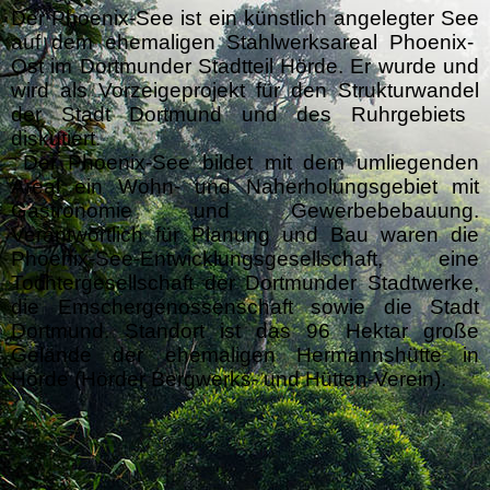
Der Phoenix-See ist ein künstlich angelegter
See
auf dem ehemaligen Stahlwerksareal
Phoenix-
Ost
im
Dortmunder
Stadtteil
Hörde
. Er wurde und
wird als Vorzeigeprojekt für den
Strukturwandel
der Stadt Dortmund und des
Ruhrgebiets
diskutiert.
Der Phoenix-See bildet mit dem umliegenden
Areal ein Wohn- und Naherholungsgebiet mit
Gastronomie und Gewerbebebauung.
Verantwortlich für Planung und Bau waren die
Phoenix-See-Entwicklungsgesellschaft, eine
Tochtergesellschaft der
Dortmunder Stadtwerke
,
die
Emschergenossenschaft
sowie die Stadt
Dortmund. Standort ist das 96 Hektar große
Gelände der ehemaligen
Hermannshütte
in
Hörde (
Hörder Bergwerks- und Hütten-Verein
).