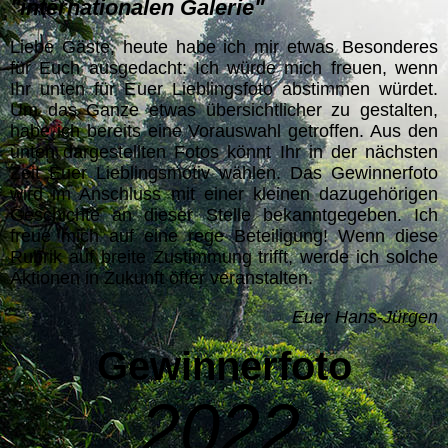
"internationalen Galerie"
Liebe Gäste, heute habe ich mir etwas Besonderes
für Euch ausgedacht: Ich würde mich freuen, wenn
Ihr unten für Euer Lieblingsfoto abstimmen würdet.
Um das Ganze etwas übersichtlicher zu gestalten,
habe ich bereits eine Vorauswahl getroffen. Aus den
unten dargestellten Fotos könnt Ihr in der nächsten
Zeit Euer Lieblingsmotiv wählen. Das Gewinnerfoto
wird im Anschluss mit einer kleinen dazugehörigen
Geschichte an dieser Stelle bekanntgegeben. Ich
freue mich auf eine rege Beteiligung! Wenn diese
Rubrik auf breite Zustimmung trifft, werde ich solche
Aktionen in Zukunft öfter veranstalten.
Euer Hans-Jürgen
G
ewinnerfoto
2022