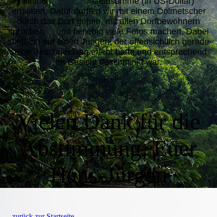
kleinen Geldsumme (in US-Dollar)
erhielten. Dafür durften wir mit einem Dolmetscher
durch das Dorf gehen, mit allen Dorfbewohnern
sprechen und beliebig viele Fotos machen. Dabei
stieß ich auf einen Jungen, der offensichtlich gerade
seine Beschneidung erlebt hatte und entsprechend
im Gesicht geschminkt war.
Vielen Dank für die
Abstimmung, Euer
Hans-Jürgen
zurück zur Startseite