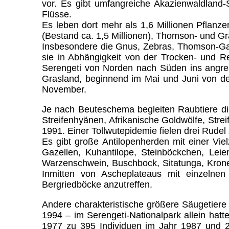
vor. Es gibt umfangreiche Akazienwaldland
Flüsse.
Es leben dort mehr als 1,6 Millionen Pflanz
(Bestand ca. 1,5 Millionen), Thomson- und Gr
Insbesondere die Gnus, Zebras, Thomson-Gaz
sie in Abhängigkeit von der Trocken- und R
Serengeti von Norden nach Süden ins angr
Grasland, beginnend im Mai und Juni von de
November.
Je nach Beuteschema begleiten Raubtiere di
Streifenhyänen, Afrikanische Goldwölfe, Str
1991. Einer Tollwutepidemie fielen drei Rudel
Es gibt große Antilopenherden mit einer Viel
Gazellen, Kuhantilope, Steinböckchen, Lei
Warzenschwein, Buschbock, Sitatunga, Kron
Inmitten von Ascheplateaus mit einzelnen
Bergriedböcke anzutreffen.
Andere charakteristische größere Säugetiere 
1994 – im Serengeti-Nationalpark allein ha
1977 zu 395 Individuen im Jahr 1987 und 2