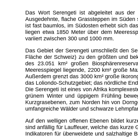
Das Wort Serengeti ist abgeleitet aus der
Ausgedehnte, flache Grassteppen im Süden s
ist fast baumlos, im Südosten erhebt sich d
liegen etwa 1850 Meter über dem Meeresspie
variiert zwischen 300 und 1000 mm.
Das Gebiet der Serengeti umschließt den Sere
Fläche der Schweiz) zu den größten und bek
des 23.051 km² großen Biosphärenreserva
Meeresspiegel liegende, 2200 km² große Maz
Außerdem grenzt das 3000 km² große Ikorong
das Loliondo-Schutzgebiet; das nördliche En
Die Serengeti ist eines von Afrika komplexe
grünem Winter und üppigem Frühling bewegt
Kurzgrasebenen, zum Norden hin von Dorngeh
umfangreiche Wälder und schwarze Lehmpfa
Auf den welligen offenen Ebenen bildet kur
sind anfällig für Lauffeuer, welche das kurz
Indikatoren für überweidete und salzhaltige