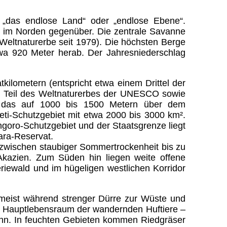
t „das endlose Land“ oder „endlose Ebene“.
n im Norden gegenüber. Die zentrale Savanne
Weltnaturerbe seit 1979). Die höchsten Berge
twa 920 Meter herab. Der Jahresniederschlag
kilometern (entspricht etwa einem Drittel der
81 Teil des Weltnaturerbes der UNESCO sowie
ch das auf 1000 bis 1500 Metern über dem
ti-Schutzgebiet mit etwa 2000 bis 3000 km².
oro-Schutzgebiet und der Staatsgrenze liegt
ara-Reservat.
 zwischen staubiger Sommertrockenheit bis zu
Akazien. Zum Süden hin liegen weite offene
iewald und im hügeligen westlichen Korridor
 meist während strenger Dürre zur Wüste und
der Hauptlebensraum der wandernden Huftiere –
mohn. In feuchten Gebieten kommen Riedgräser