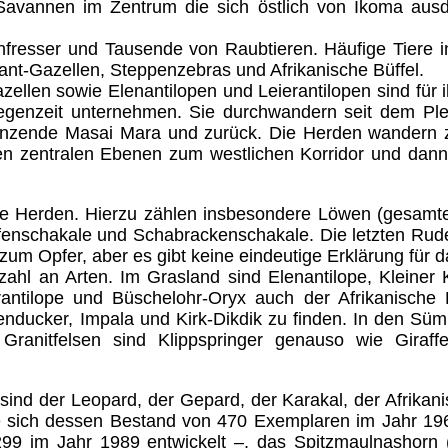
-Savannen im Zentrum die sich östlich von Ikoma ausd
enfresser und Tausende von Raubtieren. Häufige Tiere 
ant-Gazellen, Steppenzebras und Afrikanische Büffel.
ellen sowie Elenantilopen und Leierantilopen sind für
egenzeit unternehmen. Sie durchwandern seit dem Ple
enzende Masai Mara und zurück. Die Herden wandern 
n zentralen Ebenen zum westlichen Korridor und dann 
e Herden. Hierzu zählen insbesondere Löwen (gesamte 
eifenschakale und Schabrackenschakale. Die letzten Ru
 zum Opfer, aber es gibt keine eindeutige Erklärung für
zahl an Arten. Im Grasland sind Elenantilope, Kleiner
erantilope und Büschelohr-Oryx auch der Afrikanisch
enducker, Impala und Kirk-Dikdik zu finden. In den S
 Granitfelsen sind Klippspringer genauso wie Gira
sind der Leopard, der Gepard, der Karakal, der Afrikan
tte sich dessen Bestand von 470 Exemplaren im Jahr 1
99 im Jahr 1989 entwickelt –, das Spitzmaulnashorn