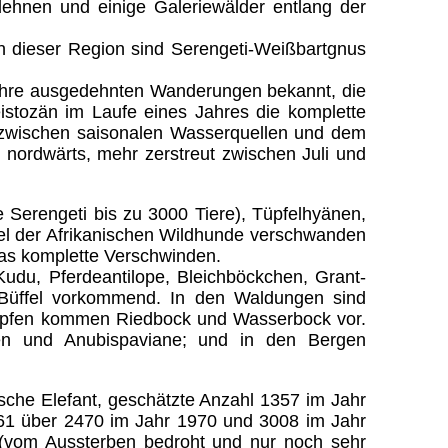
ehnen und einige Galeriewälder entlang der
in dieser Region sind Serengeti-Weißbartgnus
 ihre ausgedehnten Wanderungen bekannt, die
istozän im Laufe eines Jahres die komplette
zwischen saisonalen Wasserquellen und dem
nordwärts, mehr zerstreut zwischen Juli und
Serengeti bis zu 3000 Tiere), Tüpfelhyänen,
del der Afrikanischen Wildhunde verschwanden
 das komplette Verschwinden.
 Kudu, Pferdeantilope, Bleichböckchen, Grant-
e Büffel vorkommend. In den Waldungen sind
ümpfen kommen Riedbock und Wasserbock vor.
ffen und Anubispaviane; und in den Bergen
ische Elefant, geschätzte Anzahl 1357 im Jahr
961 über 2470 im Jahr 1970 und 3008 im Jahr
 (vom Aussterben bedroht und nur noch sehr