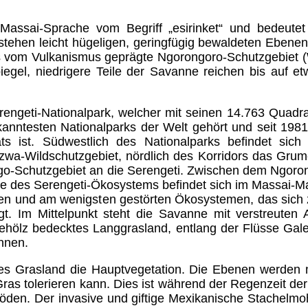
 Massai-Sprache vom Begriff „esirinket“ und bedeute
tehen leicht hügeligen, geringfügig bewaldeten Ebene
as vom Vulkanismus geprägte Ngorongoro-Schutzgebiet (
gel, niedrigere Teile der Savanne reichen bis auf e
ngeti-Nationalpark, welcher mit seinen 14.763 Quadrat
anntesten Nationalparks der Welt gehört und seit 19
ts ist. Südwestlich des Nationalparks befindet si
wa-Wildschutzgebiet, nördlich des Korridors das Grume
o-Schutzgebiet an die Serengeti. Zwischen dem Ngorong
de des Serengeti-Ökosystems befindet sich im Massai-M
sten und am wenigsten gestörten Ökosystemen, das sich
. Im Mittelpunkt steht die Savanne mit verstreuten 
ölz bedecktes Langgrasland, entlang der Flüsse Galer
nnen.
zes Grasland die Hauptvegetation. Die Ebenen werden
e Gras tolerieren kann. Dies ist während der Regenzeit 
 Böden. Der invasive und giftige Mexikanische Stachel