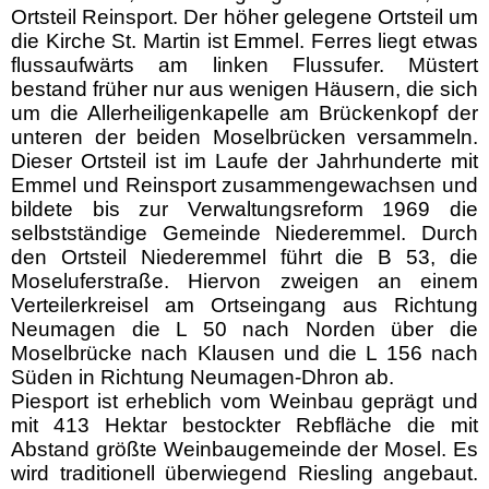
Ortsteil Reinsport. Der höher gelegene Ortsteil um
die Kirche St. Martin ist Emmel. Ferres liegt etwas
flussaufwärts am linken Flussufer. Müstert
bestand früher nur aus wenigen Häusern, die sich
um die Allerheiligenkapelle am Brückenkopf der
unteren der beiden Moselbrücken versammeln.
Dieser Ortsteil ist im Laufe der Jahrhunderte mit
Emmel und Reinsport zusammengewachsen und
bildete bis zur Verwaltungsreform 1969 die
selbstständige Gemeinde Niederemmel. Durch
den Ortsteil Niederemmel führt die
B 53
, die
Moseluferstraße. Hiervon zweigen an einem
Verteilerkreisel am Ortseingang aus Richtung
Neumagen die
L 50
nach Norden über die
Moselbrücke nach
Klausen
und die L 156 nach
Süden in Richtung
Neumagen-Dhron
ab.
Piesport ist erheblich vom
Weinbau
geprägt und
mit 413
Hektar
bestockter Rebfläche die mit
Abstand größte Weinbaugemeinde der
Mosel
. Es
wird traditionell überwiegend
Riesling
angebaut.